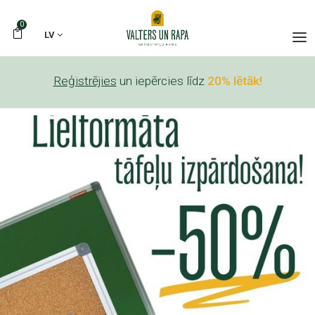
0
LV
Reģistrējies
un iepērcies līdz
20% lētāk!