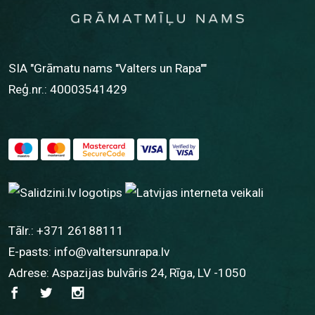
SIA "Grāmatu nams "Valters un Rapa""
Reģ.nr.: 40003541429
Tālr.:
+371 26188111
E-pasts:
info@valtersunrapa.lv
Adrese: Aspazijas bulvāris 24, Rīga, LV -1050