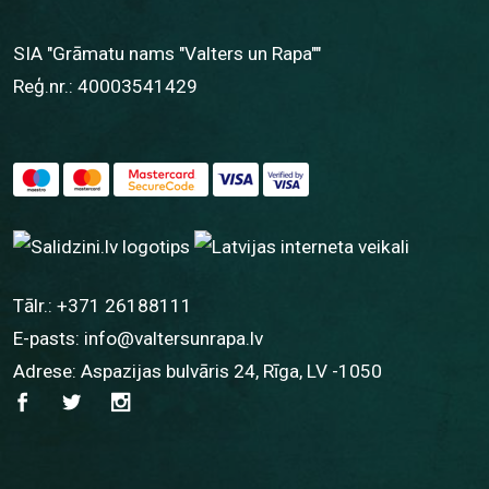
SIA "Grāmatu nams "Valters un Rapa""
Reģ.nr.: 40003541429
Tālr.:
+371 26188111
E-pasts:
info@valtersunrapa.lv
Adrese: Aspazijas bulvāris 24, Rīga, LV -1050