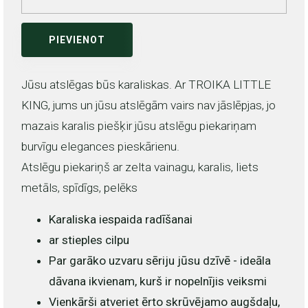
PIEVIENOT
Jūsu atslēgas būs karaliskas. Ar TROIKA LITTLE
KING, jums un jūsu atslēgām vairs nav jāslēpjas, jo
mazais karalis piešķir jūsu atslēgu piekariņam
burvīgu elegances pieskārienu.
Atslēgu piekariņš ar zelta vainagu, karalis, liets
metāls, spīdīgs, pelēks
Karaliska iespaida radīšanai
ar stieples cilpu
Par garāko uzvaru sēriju jūsu dzīvē - ideāla
dāvana ikvienam, kurš ir nopelnījis veiksmi
Vienkārši atveriet ērto skrūvējamo augšdaļu,