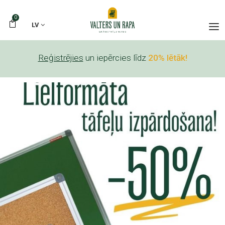
0
LV
Reģistrējies
un iepērcies līdz
20% lētāk!