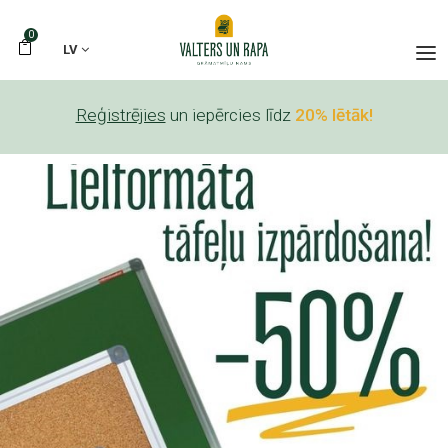
0
LV
Reģistrējies
un iepērcies līdz
20% lētāk!