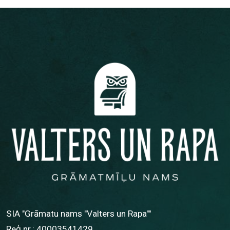
SIA "Grāmatu nams "Valters un Rapa""
Reģ.nr.: 40003541429