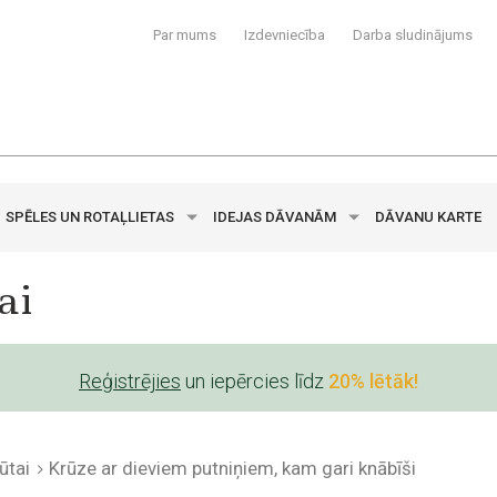
Par mums
Izdevniecība
Darba sludinājums
SPĒLES UN ROTAĻLIETAS
IDEJAS DĀVANĀM
DĀVANU KARTE
ai
Reģistrējies
un iepērcies līdz
20% lētāk!
ūtai
Krūze ar dieviem putniņiem, kam gari knābīši