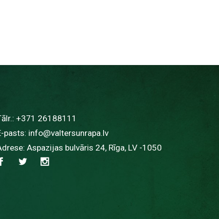
ālr.:
+371 26188111
E-pasts:
info@valtersunrapa.lv
Adrese: Aspazijas bulvāris 24, Rīga, LV -1050