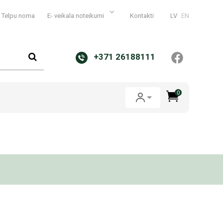
Telpu noma
E- veikala noteikumi
Kontakti
LV
EN
+371 26188111
0