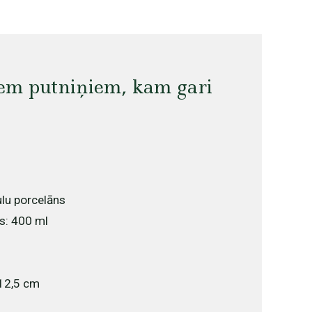
iem putniņiem, kam gari
ulu porcelāns
s: 400 ml
 12,5 cm