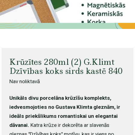
Krūzītes 280ml (2) G.Klimt
Dzīvības koks sirds kastē 840
Nav noliktavā
Unikāls divu porcelāna krūzīšu komplekts,
iedvesmojoties no Gustava Klimta gleznām, ir
ideāls priekšlikums romantiskai un elegantai
dāvanai.
Katra krūze ir dekorēta ar slavenās
gleznas "Dzīvības koks" motīvu, kas ir viens no