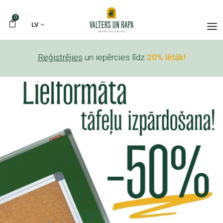
0
LV
Reģistrējies
un iepērcies līdz
20% lētāk!