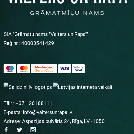
SIA "Grāmatu nams "Valters un Rapa""
Reģ.nr.: 40003541429
Tālr.:
+371 26188111
E-pasts:
info@valtersunrapa.lv
Adrese: Aspazijas bulvāris 24, Rīga, LV -1050