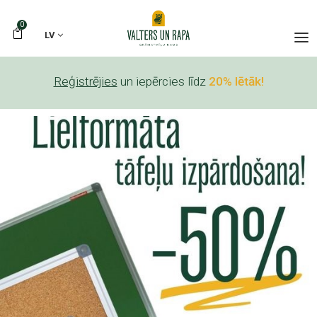
0
LV
Reģistrējies
un iepērcies līdz
20% lētāk!