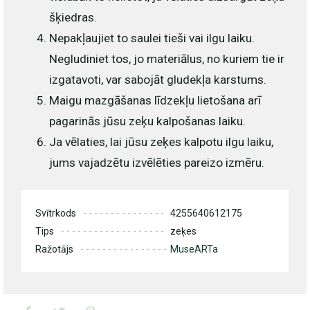
šķiedras.
Nepakļaujiet to saulei tieši vai ilgu laiku.
Negludiniet tos, jo materiālus, no kuriem tie ir
izgatavoti, var sabojāt gludekļa karstums.
Maigu mazgāšanas līdzekļu lietošana arī
pagarinās jūsu zeķu kalpošanas laiku.
Ja vēlaties, lai jūsu zeķes kalpotu ilgu laiku,
jums vajadzētu izvēlēties pareizo izmēru.
Svītrkods
4255640612175
Tips
zeķes
Ražotājs
MuseARTa