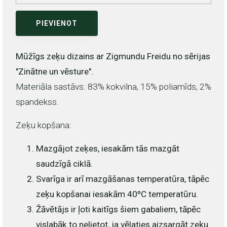
PIEVIENOT
Mūžīgs zeķu dizains ar Zigmundu Freidu no sērijas
"Zinātne un vēsture".
Materiāla sastāvs: 83% kokvilna, 15% poliamīds, 2%
spandekss.
Zeķu kopšana:
Mazgājot zeķes, iesakām tās mazgāt
saudzīgā ciklā.
Svarīga ir arī mazgāšanas temperatūra, tāpēc
zeķu kopšanai iesakām 40ºC temperatūru.
Žāvētājs ir ļoti kaitīgs šiem gabaliem, tāpēc
vislabāk to nelietot, ja vēlaties aizsargāt zeķu