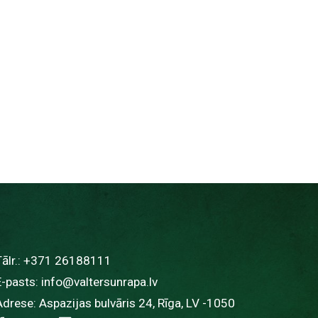
ālr.:
+371 26188111
E-pasts:
info@valtersunrapa.lv
Adrese: Aspazijas bulvāris 24, Rīga, LV -1050