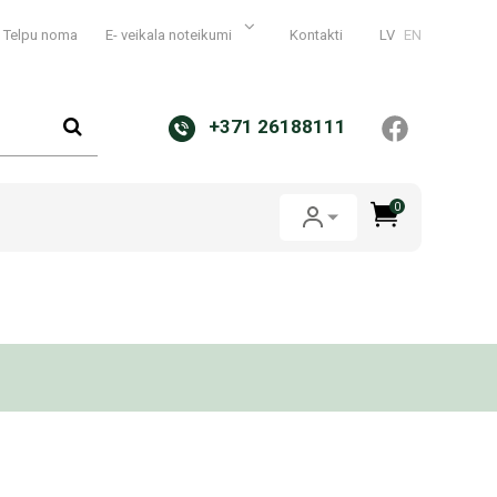
Telpu noma
E- veikala noteikumi
Kontakti
LV
EN
+371 26188111
0