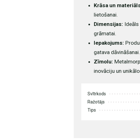
Krāsa un materiāl
lietošanai.
Dimensijas:
Ideāls 
grāmatai.
Iepakojums:
Produk
gatava dāvināšanai.
Zīmolu:
Metalmorph
inovāciju un unikālo
Svītrkods
Ražotājs
Tips