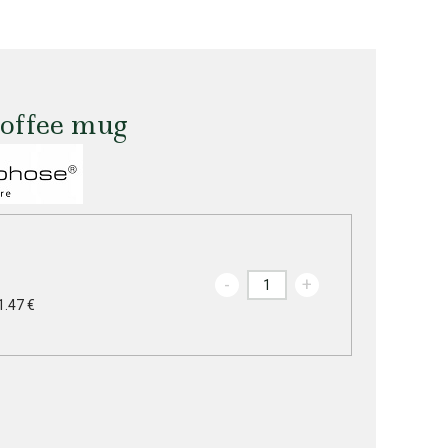
offee mug
-
+
1.47 €