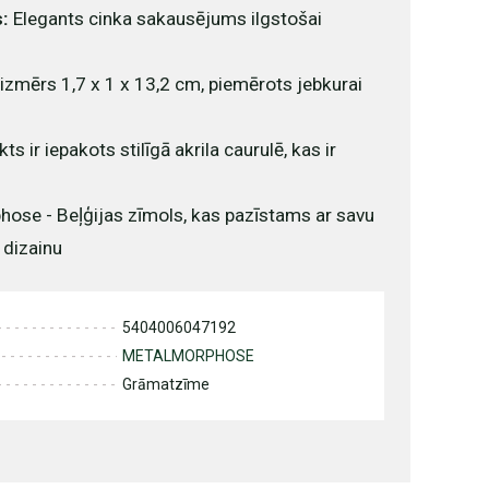
s:
Elegants cinka sakausējums ilgstošai
izmērs 1,7 x 1 x 13,2 cm, piemērots jebkurai
ts ir iepakots stilīgā akrila caurulē, kas ir
ose - Beļģijas zīmols, kas pazīstams ar savu
 dizainu
5404006047192
METALMORPHOSE
Grāmatzīme