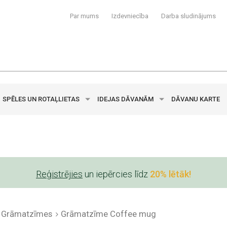
Par mums
Izdevniecība
Darba sludinājums
SPĒLES UN ROTAĻLIETAS
IDEJAS DĀVANĀM
DĀVANU KARTE
Reģistrējies
un iepērcies līdz
20% lētāk!
Grāmatzīmes
Grāmatzīme Coffee mug