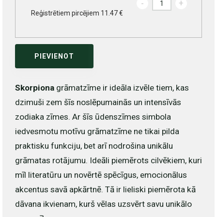
-
+
Reģistrētiem pircējiem 11.47 €
PIEVIENOT
Skorpiona
grāmatzīme ir ideāla izvēle tiem, kas
dzimuši zem šīs noslēpumainās un intensīvās
zodiaka zīmes. Ar šīs ūdenszīmes simbola
iedvesmotu motīvu grāmatzīme ne tikai pilda
praktisku funkciju, bet arī nodrošina unikālu
grāmatas rotājumu. Ideāli piemērots cilvēkiem, kuri
mīl literatūru un novērtē spēcīgus, emocionālus
akcentus savā apkārtnē. Tā ir lieliski piemērota kā
dāvana ikvienam, kurš vēlas uzsvērt savu unikālo