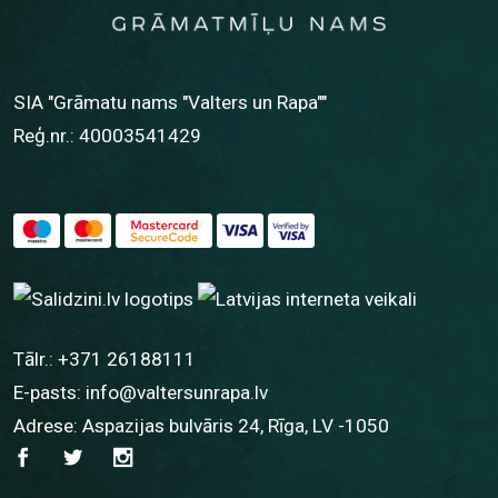
SIA "Grāmatu nams "Valters un Rapa""
Reģ.nr.: 40003541429
Tālr.:
+371 26188111
E-pasts:
info@valtersunrapa.lv
Adrese: Aspazijas bulvāris 24, Rīga, LV -1050