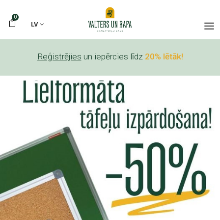
0
LV
Reģistrējies
un iepērcies līdz
20% lētāk!