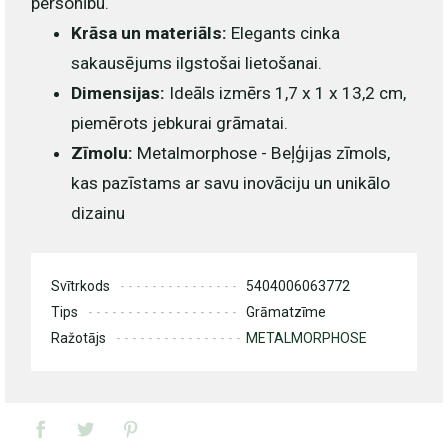
personību.
Krāsa un materiāls:
Elegants cinka
sakausējums ilgstošai lietošanai.
Dimensijas:
Ideāls izmērs 1,7 x 1 x 13,2 cm,
piemērots jebkurai grāmatai.
Zīmolu:
Metalmorphose - Beļģijas zīmols,
kas pazīstams ar savu inovāciju un unikālo
dizainu
Svītrkods
5404006063772
Tips
Grāmatzīme
Ražotājs
METALMORPHOSE