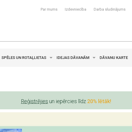
Par mums
Izdevniecība
Darba sludinājums
SPĒLES UN ROTAĻLIETAS
IDEJAS DĀVANĀM
DĀVANU KARTE
Reģistrējies
un iepērcies līdz
20% lētāk!