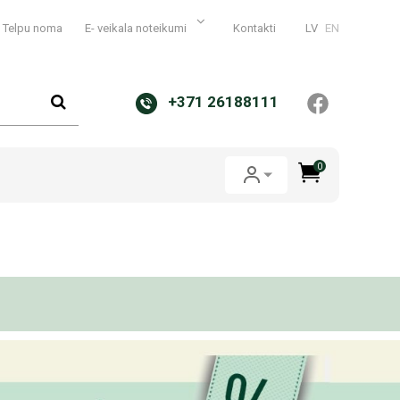
Telpu noma
E- veikala noteikumi
Kontakti
LV
EN
+371 26188111
0