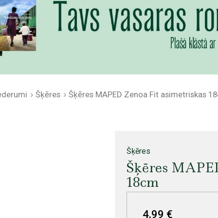
ederumi
Šķēres
Šķēres MAPED Zenoa Fit asimetriskas 1
Šķēres
Šķēres MAPED 
18cm
4,99 €