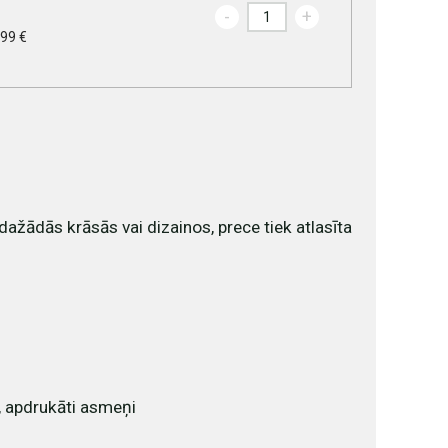
-
+
.99 €
dažādās krāsās vai dizainos, prece tiek atlasīta
s, apdrukāti asmeņi