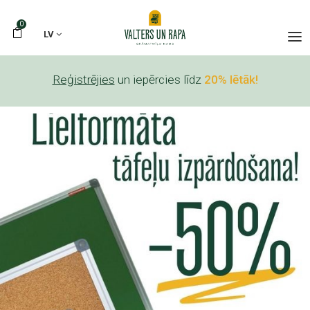
0
LV
Reģistrējies
un iepērcies līdz
20% lētāk!