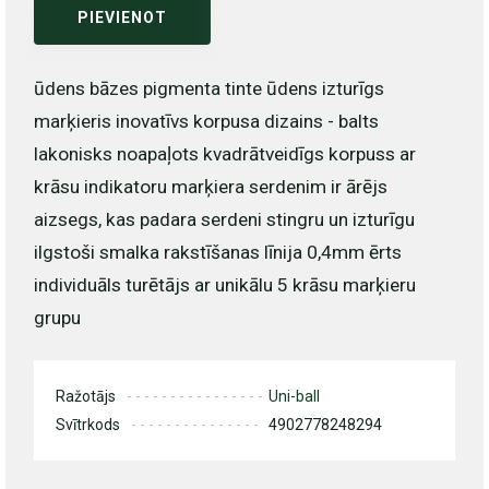
PIEVIENOT
ūdens bāzes pigmenta tinte ūdens izturīgs
marķieris inovatīvs korpusa dizains - balts
lakonisks noapaļots kvadrātveidīgs korpuss ar
krāsu indikatoru marķiera serdenim ir ārējs
aizsegs, kas padara serdeni stingru un izturīgu
ilgstoši smalka rakstīšanas līnija 0,4mm ērts
individuāls turētājs ar unikālu 5 krāsu marķieru
grupu
Ražotājs
Uni-ball
Svītrkods
4902778248294