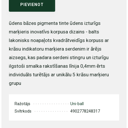
PIEVIENOT
ūdens bāzes pigmenta tinte ūdens izturīgs
marķieris inovatīvs korpusa dizains - balts
lakonisks noapaļots kvadrātveidīgs korpuss ar
krāsu indikatoru marķiera serdenim ir ārējs
aizsegs, kas padara serdeni stingru un izturīgu
ilgstoši smalka rakstīšanas līnija 0,4mm ērts
individuāls turētājs ar unikālu 5 krāsu marķieru
grupu
Ražotājs
Uni-ball
Svītrkods
4902778248317