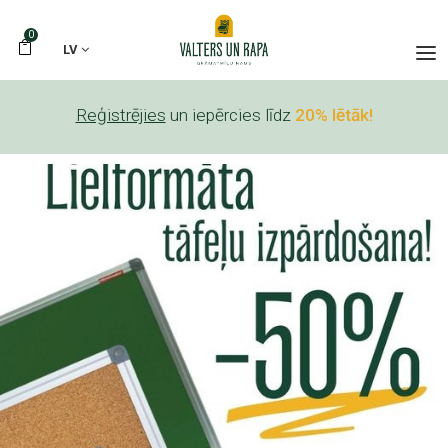
0
LV
Reģistrējies
un iepērcies līdz
20% lētāk!