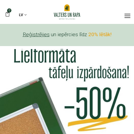
0
LV
Reģistrējies
un iepērcies līdz
20% lētāk!