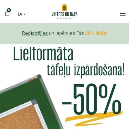
0
LV
Reģistrējies
un iepērcies līdz
20% lētāk!