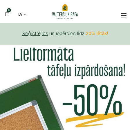
0
LV
Reģistrējies
un iepērcies līdz
20% lētāk!