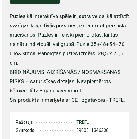
Puzles kā interaktīva spēle ir jautrs veids, kā attīstīt
svarīgas kognitīvās prasmes, izmantojot praktisku
mācīšanos. Puzles ir lieliski piemērotas, lai tās
risinātu individuāli vai grupā. Puzle 35+48+54+70
Lilo&Stitch. Pabeigtas puzles izmērs: 28,5 x 20,5
cm.
BRĪDINĀJUMS! AIZRĪŠANĀS / NOSMAKŠANAS
RISKS – satur sīkas detaļas! Nav piemērots
bērniem līdz 3 gadu vecumam!
Šis produkts ir marķēts ar CE.
Izgatavoja - TREFL.
Ražotājs
TREFL
Svītrkods
5900511346336