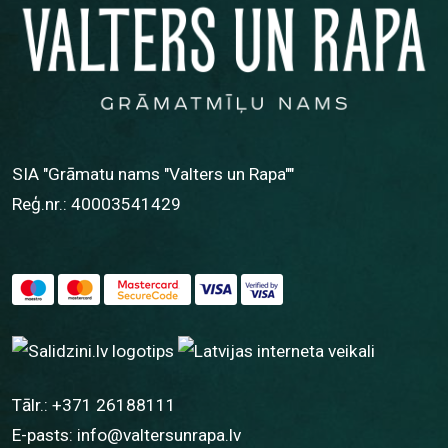
SIA "Grāmatu nams "Valters un Rapa""
Reģ.nr.: 40003541429
Tālr.:
+371 26188111
E-pasts:
info@valtersunrapa.lv