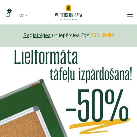
0
LV
Reģistrējies
un iepērcies līdz
20% lētāk!