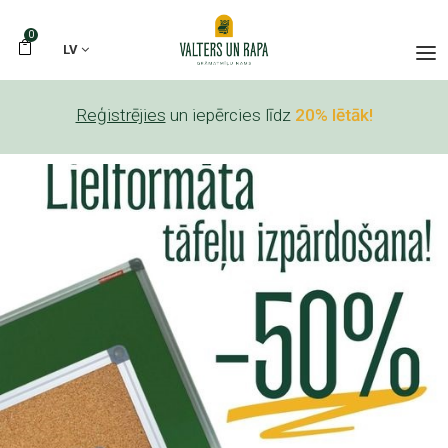
0
LV
Reģistrējies
un iepērcies līdz
20% lētāk!