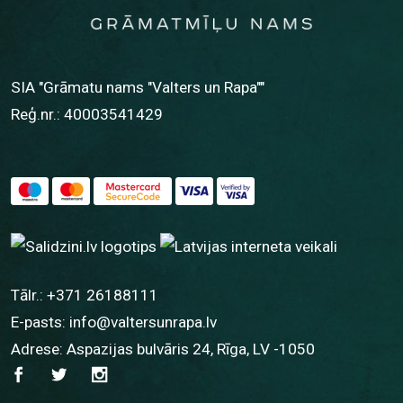
SIA "Grāmatu nams "Valters un Rapa""
Reģ.nr.: 40003541429
Tālr.:
+371 26188111
E-pasts:
info@valtersunrapa.lv
Adrese: Aspazijas bulvāris 24, Rīga, LV -1050