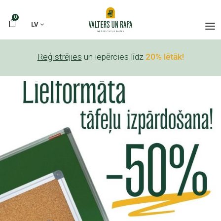
0
LV
Reģistrējies
un iepērcies līdz
20% lētāk!