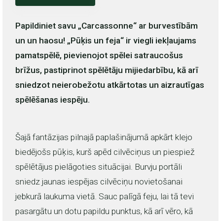
Papildiniet savu „Carcassonne“ ar burvestībām
un un haosu! „Pūķis un feja“ ir viegli iekļaujams
pamatspēlē, pievienojot spēlei satraucošus
brīžus, pastiprinot spēlētāju mijiedarbību, kā arī
sniedzot neierobežotu atkārtotas un aizrautīgas
spēlēšanas iespēju.
Šajā fantāzijas pilnajā paplašinājumā apkārt klejo
biedējošs pūķis, kurš apēd cilvēciņus un piespiež
spēlētājus pielāgoties situācijai. Burvju portāli
sniedz jaunas iespējas cilvēciņu novietošanai
jebkurā laukuma vietā. Sauc palīgā feju, lai tā tevi
pasargātu un dotu papildu punktus, kā arī vēro, kā