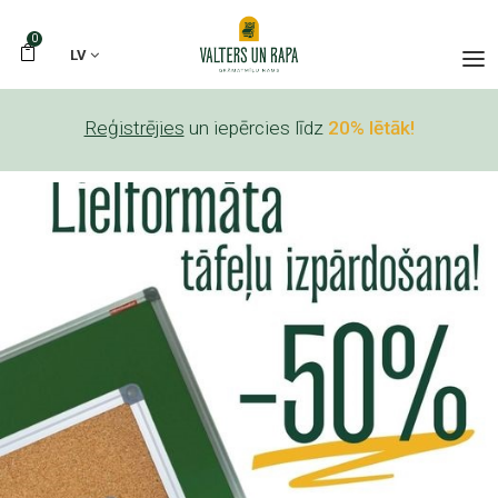
0
LV
Reģistrējies
un iepērcies līdz
20% lētāk!