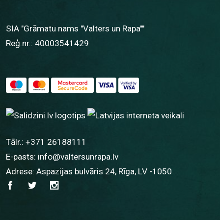
SIA "Grāmatu nams "Valters un Rapa""
Reģ.nr.: 40003541429
Tālr.:
+371 26188111
E-pasts:
info@valtersunrapa.lv
Adrese: Aspazijas bulvāris 24, Rīga, LV -1050