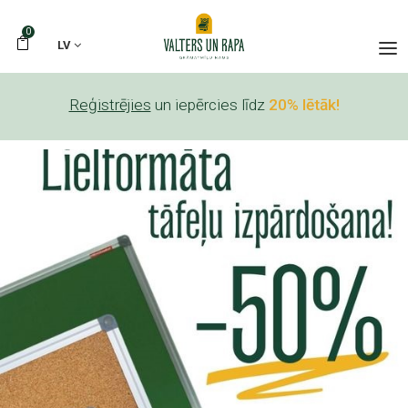
0
LV
Reģistrējies
un iepērcies līdz
20% lētāk!