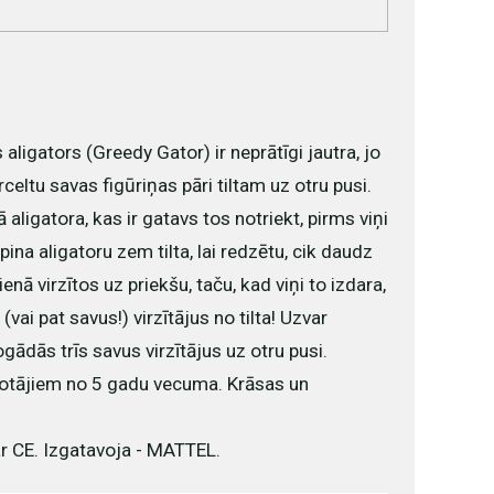
aligators (Greedy Gator) ir neprātīgi jautra, jo
rceltu savas figūriņas pāri tiltam uz otru pusi.
 aligatora, kas ir gatavs tos notriekt, pirms viņi
ipina aligatoru zem tilta, lai redzētu, cik daudz
jienā virzītos uz priekšu, taču, kad viņi to izdara,
(vai pat savus!) virzītājus no tilta! Uzvar
ogādās trīs savus virzītājus uz otru pusi.
ļotājiem no 5 gadu vecuma. Krāsas un
r CE.
Izgatavoja - MATTEL.