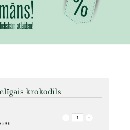
elīgais krokodils
-
+
3.59 €