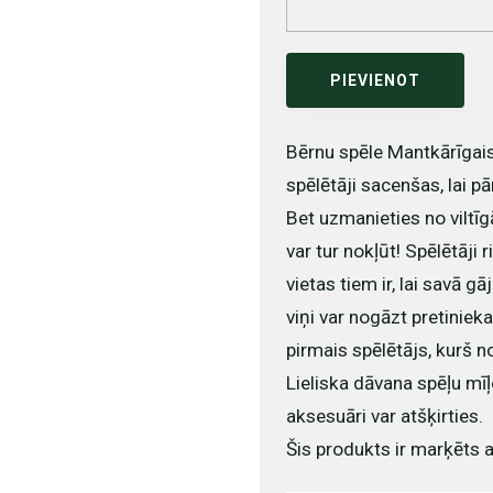
PIEVIENOT
Bērnu spēle Mantkārīgais 
spēlētāji sacenšas, lai pā
Bet uzmanieties no viltīgā
var tur nokļūt! Spēlētāji r
vietas tiem ir, lai savā gā
viņi var nogāzt pretinieka 
pirmais spēlētājs, kurš n
Lieliska dāvana spēļu mī
aksesuāri var atšķirties.
Šis produkts ir marķēts a