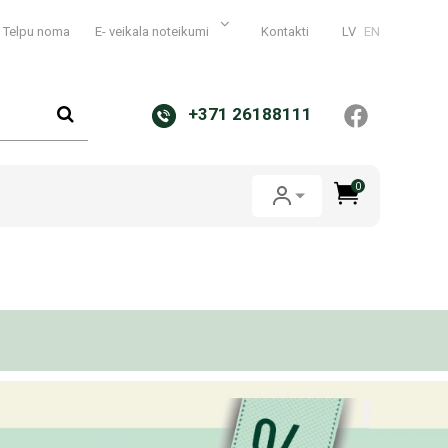
Telpu noma
E- veikala noteikumi
Kontakti
LV
EN
+371 26188111
0