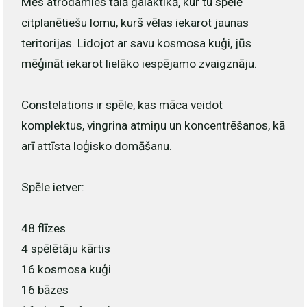
Mēs atrodamies tālā galaktikā, kur tu spēlē
citplanētiešu lomu, kurš vēlas iekarot jaunas
teritorijas. Lidojot ar savu kosmosa kuģi, jūs
mēģināt iekarot lielāko iespējamo zvaigznāju.
Constelations ir spēle, kas māca veidot
komplektus, vingrina atmiņu un koncentrēšanos, kā
arī attīsta loģisko domāšanu.
Spēle ietver:
48 flīzes
4 spēlētāju kārtis
16 kosmosa kuģi
16 bāzes