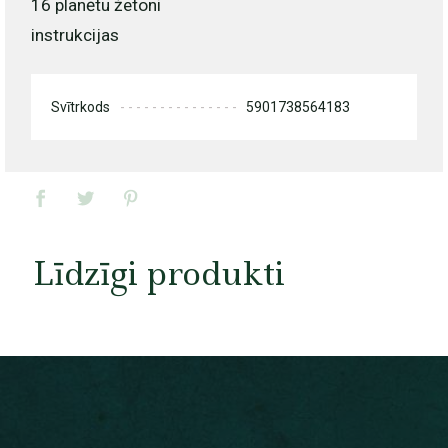
16 planētu žetoni
instrukcijas
Svītrkods
5901738564183
Līdzīgi produkti