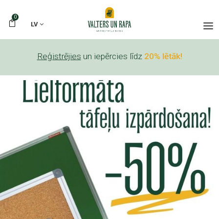
0
LV
Reģistrējies
un iepērcies līdz
20% lētāk!