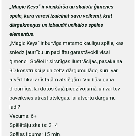
„Magic Keys“ ir vienkārša un skaista ģimenes
spēle, kurā varēsi izaicināt savu veiksmi, krāt
dārgakmeņus un izbaudīt unikālos spēles
elementus.
„Magic Keys“ ir burvīga metamo kauliņu spēle, kas
sniedz jautrību un pacilātu garastāvokli visai
ģimenei. Spēlei ir sirsnīgas ilustrācijas, pasakaina
3D konstrukcija un zelta dārgumu lāde, kuru var
atvērt tikai ar īstajām atslēgām. Vai būsi gana
drosmīgs, lai dotos šajā piedzīvojumā, un vai tev
paveiksies atrast atslēgas, lai atvērtu dārgumu
lādi?
Vecums: 6+
Spēlētāju skaits: 2–4
Spēles ilgums: 15 min.