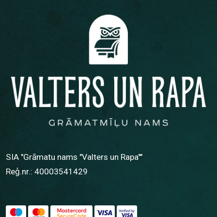
SIA "Grāmatu nams "Valters un Rapa""
Reģ.nr.: 40003541429