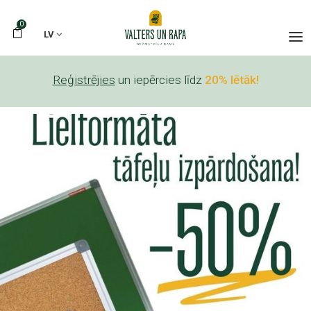
0
LV
Reģistrējies
un iepērcies līdz
20% lētāk!