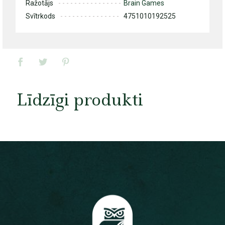
Ražotājs
Brain Games
Svītrkods
4751010192525
Līdzīgi produkti