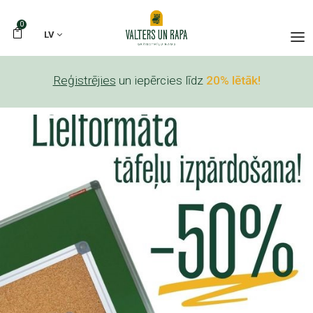
0
LV
Reģistrējies
un iepērcies līdz
20% lētāk!