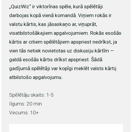
„QuizWiz“ ir viktorīnas spēle, kurā spēlētāji
darbojas kopā vienā komandā. Viņiem rokās ir
valstu kārtis, kas jāsaskaņo ar, viņuprāt,
visatbilstošākajiem apgalvojumiem. Rokās esošās
kārtis ar citiem spēlētājiem apspriest nedrīkst, ja
vien tās netiek novietotas uz diskusiju kārtīm —
galdā esošās kārtis drīkst apspriest. Šādā
gadījumā spēlētāji var kopīgi meklēt valsts kārtij
atbilstošo apgalvojumu.
Spēlētāju skaits: 1-5
Ilgums: 20 min
Vecums: 10+