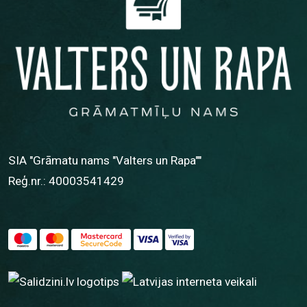
SIA "Grāmatu nams "Valters un Rapa""
Reģ.nr.: 40003541429