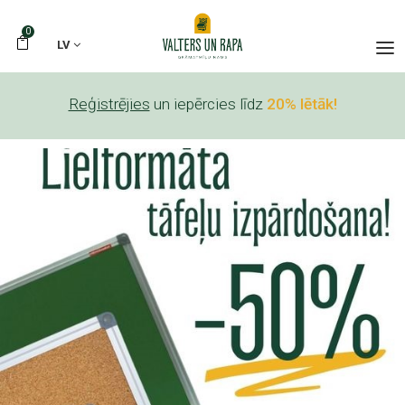
0
LV
Reģistrējies
un iepērcies līdz
20% lētāk!