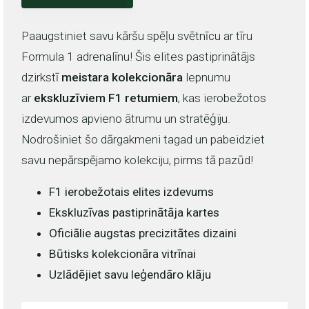
Paaugstiniet savu kāršu spēļu svētnīcu ar tīru
Formula 1 adrenalīnu! Šis elites pastiprinātājs
dzirkstī
meistara kolekcionāra
lepnumu
ar
ekskluzīviem F1 retumiem
, kas ierobežotos
izdevumos apvieno ātrumu un stratēģiju.
Nodrošiniet šo dārgakmeni tagad un pabeidziet
savu nepārspējamo kolekciju, pirms tā pazūd!
F1 ierobežotais elites izdevums
Ekskluzīvas pastiprinātāja kartes
Oficiālie augstas precizitātes dizaini
Būtisks kolekcionāra vitrīnai
Uzlādējiet savu leģendāro klāju