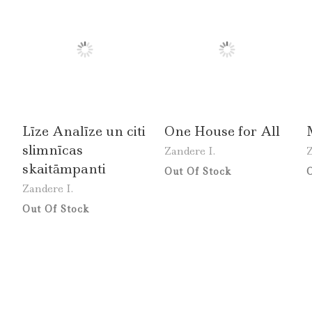
Līze Analīze un citi
One House for All
slimnīcas
Zandere I.
Z
skaitāmpanti
Out Of Stock
O
Zandere I.
Out Of Stock