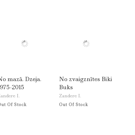
No mazā. Dzeja.
No zvaigznītes Biki
1975-2015
Buks
andere I.
Zandere I.
ut Of Stock
Out Of Stock