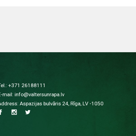
Tel.:
+371 26188111
E-mail:
info@valtersunrapa.lv
Address: Aspazijas bulvāris 24, Rīga, LV -1050