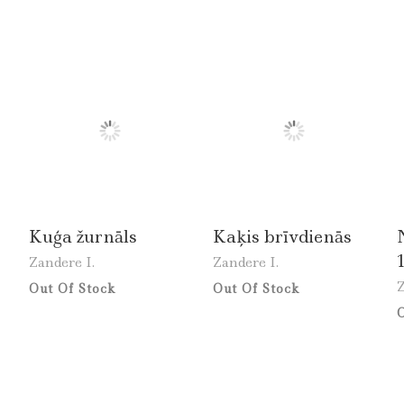
Kuģa žurnāls
Kaķis brīvdienās
Zandere I.
Zandere I.
Z
Out Of Stock
Out Of Stock
O