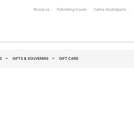
About us
Publishing house
Darba sludinājums
YS
GIFTS & SOUVENIRS
GIFT CARD