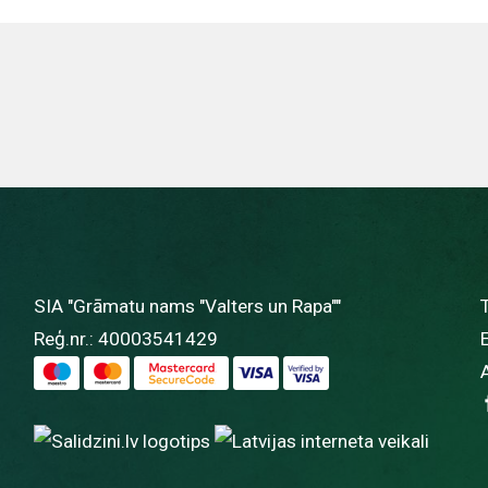
SIA "Grāmatu nams "Valters un Rapa""
Reģ.nr.: 40003541429