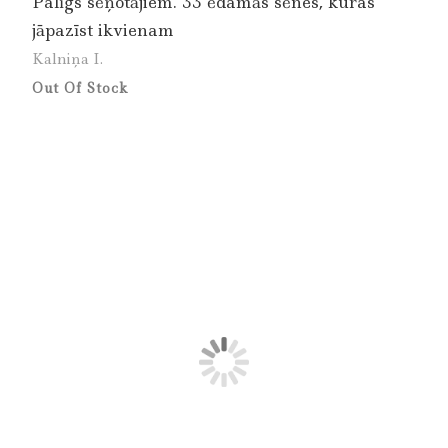
Palīgs sēņotājiem. 33 ēdamās sēnes, kuras
jāpazīst ikvienam
Kalniņa I.
Out Of Stock