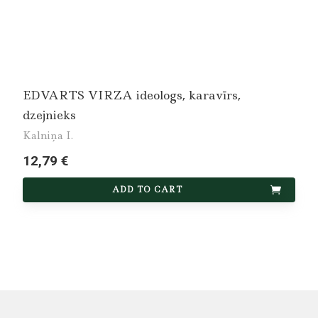
EDVARTS VIRZA ideologs, karavīrs,
dzejnieks
Kalniņa I.
12,79 €
ADD TO CART