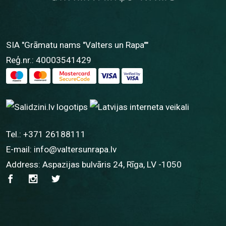
SIA "Grāmatu nams "Valters un Rapa""
Reģ.nr.: 40003541429
Tel.:
+371 26188111
E-mail:
info@valtersunrapa.lv
Address: Aspazijas bulvāris 24, Rīga, LV -1050