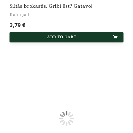
Siltās brokastis. Gribi ēst? Gatavo!
Kalniņa I.
3,79 €
ADD TO CART