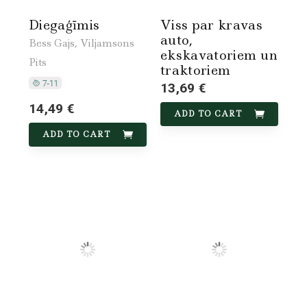
Diegaģīmis
Viss par kravas
auto,
Bess Gajs, Viljamsons
ekskavatoriem un
Pits
traktoriem
13,69 €
14,49 €
ADD TO CART
ADD TO CART