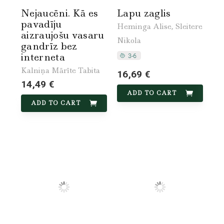
Nejaucēni. Kā es
Lapu zaglis
pavadīju
Heminga Alise, Sleitere
aizraujošu vasaru
Nikola
gandrīz bez
interneta
Kalniņa Mārīte Tabita
16,69 €
14,49 €
ADD TO CART
ADD TO CART