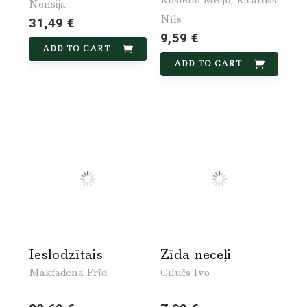
Nensija
Nīls
31,49 €
9,59 €
ADD TO CART
ADD TO CART
Ieslodzītais
Zīda neceļi
Makfadena Frīd
Gilučs Ivo