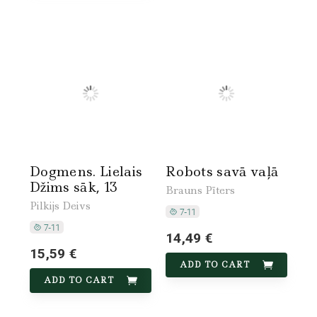
Dogmens. Lielais
Robots savā vaļā
Džims sāk, 13
Brauns Pīters
Pilkijs Deivs
14,49 €
15,59 €
ADD TO CART
ADD TO CART