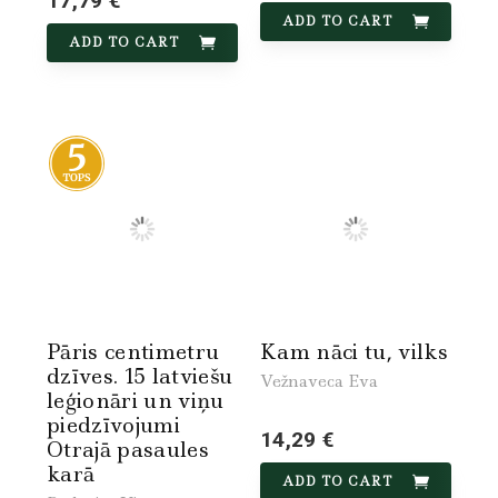
17,79 €
ADD TO CART
ADD TO CART
Pāris centimetru
Kam nāci tu, vilks
dzīves. 15 latviešu
Vežnaveca Eva
leģionāri un viņu
piedzīvojumi
14,29 €
Otrajā pasaules
karā
ADD TO CART