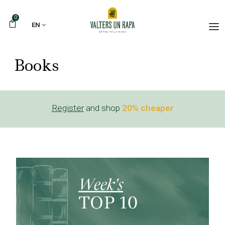
0
EN
Books
Register
and shop
20% cheaper