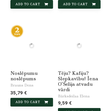
ADD TO CART
ADD TO CART
Noslēpumu
Tēju? Kafiju?
noslēpums
Slepkavību! Īena
O’Šelija atvadu
Brauns Dens
vārdi
35,79 €
Bārksdeilaa Elena
ADD TO CART
9,59 €