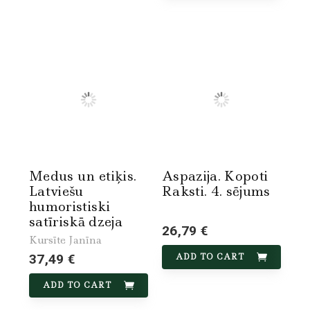
Medus un etiķis.
Aspazija. Kopoti
Latviešu
Raksti. 4. sējums
humoristiski
satīriskā dzeja
26,79 €
Kursīte Janīna
37,49 €
ADD TO CART
ADD TO CART