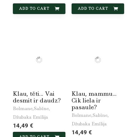
ADD TO CART
ADD TO CART
Klau, tēti... Vai
Klau, mammu...
desmit ir daudz?
Cik liela ir
pasaule?
Bolmane,Sabīne,
Bolmane,Sabīne,
Džubaka Emīlija
Džubaka Emīlija
14,49 €
14,49 €
ADD TO CART