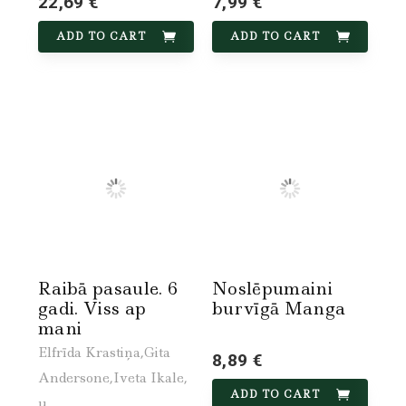
22,69 €
7,99 €
ADD TO CART
ADD TO CART
Raibā pasaule. 6
Noslēpumaini
gadi. Viss ap
burvīgā Manga
mani
Elfrīda Krastiņa,Gita
8,89 €
Andersone,Iveta Ikale,
ADD TO CART
u