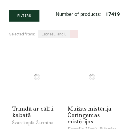
Number of products:
17419
FILTERS
Selected filters:
Latviešu, angļu
Trimdā ar cālīti
Muižas mistērija.
kabatā
Čeringemas
mistērijas
Švarckopfa Žarmina
Kostello Metjū, Ričardss