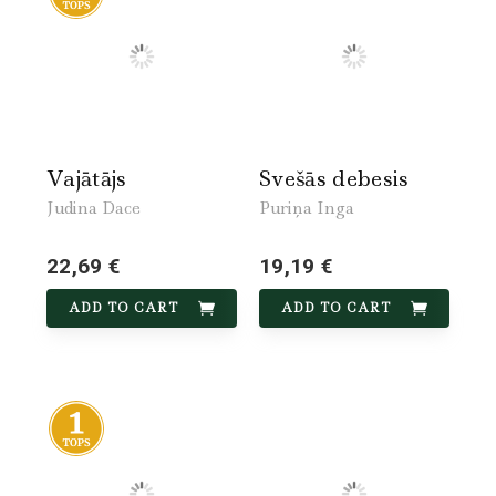
Vajātājs
Svešās debesis
Judina Dace
Puriņa Inga
22,69 €
19,19 €
ADD TO CART
ADD TO CART