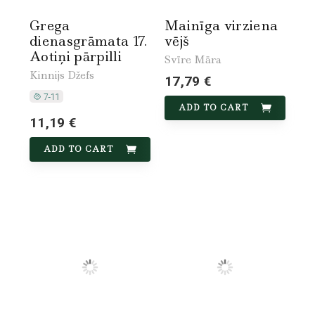
Grega
Mainīga virziena
dienasgrāmata 17.
vējš
Aotiņi pārpilli
Svīre Māra
Kinnijs Džefs
17,79 €
ADD TO CART
11,19 €
ADD TO CART