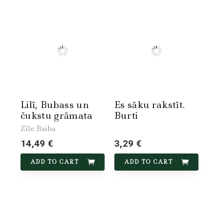
Lilī, Bubass un
Es sāku rakstīt.
čukstu grāmata
Burti
Zīle Baiba
14,49 €
3,29 €
ADD TO CART
ADD TO CART