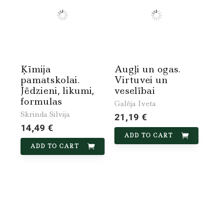
Ķīmija
Augļi un ogas.
pamatskolai.
Virtuvei un
Jēdzieni, likumi,
veselībai
formulas
Galēja Iveta
Skrinda Silvija
21,19 €
14,49 €
ADD TO CART
ADD TO CART