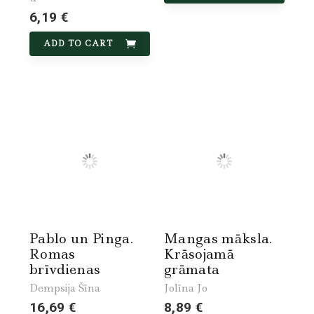
6,19 €
ADD TO CART
Pablo un Pinga.
Mangas māksla.
Romas
Krāsojamā
brīvdienas
grāmata
Dempsija Šīna
Jolīna Jo
16,69 €
8,89 €