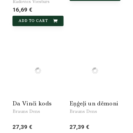
Radovics Viesturs
16,69 €
ADD TO CART
Da Vinči kods
Eņģeļi un dēmoni
Brauns Dens
Brauns Dens
27,39 €
27,39 €