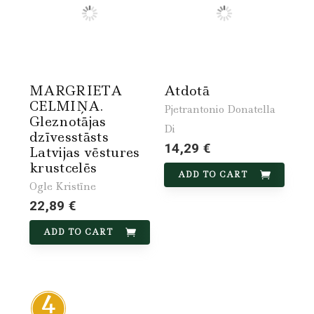
MARGRIETA
Atdotā
CELMIŅA.
Pjetrantonio Donatella
Gleznotājas
Di
dzīvesstāsts
14,29 €
Latvijas vēstures
krustcelēs
ADD TO CART
Ogle Kristīne
22,89 €
ADD TO CART