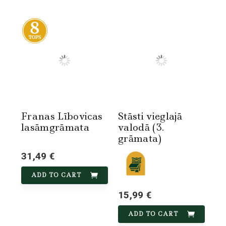
Franas Lībovicas
Stāsti vieglajā
lasāmgrāmata
valodā (3.
grāmata)
31,49 €
ADD TO CART
15,99 €
ADD TO CART