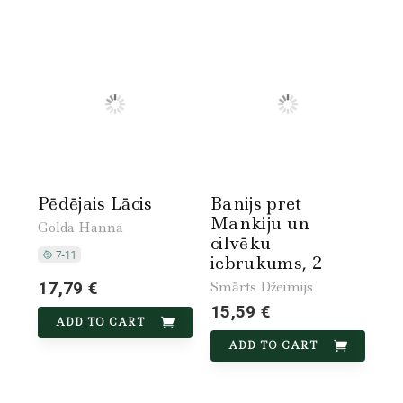
Pēdējais Lācis
Banijs pret
Mankiju un
Golda Hanna
cilvēku
iebrukums, 2
17,79 €
Smārts Džeimijs
15,59 €
ADD TO CART
ADD TO CART