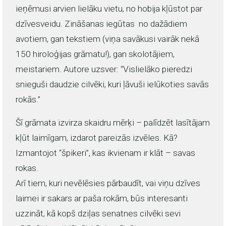
ieņēmusi arvien lielāku vietu, no hobija kļūstot par
dzīvesveidu. Zināšanas iegūtas no dažādiem
avotiem, gan tekstiem (viņa savākusi vairāk nekā
150 hiroloģijas grāmatu!), gan skolotājiem,
meistariem. Autore uzsver: “Vislielāko pieredzi
snieguši daudzie cilvēki, kuri ļāvuši ielūkoties savās
rokās.”
Šī grāmata izvirza skaidru mērķi – palīdzēt lasītājam
kļūt laimīgam, izdarot pareizās izvēles. Kā?
Izmantojot “špikeri”, kas ikvienam ir klāt – savas
rokas.
Arī tiem, kuri nevēlēsies pārbaudīt, vai viņu dzīves
laimei ir sakars ar paša rokām, būs interesanti
uzzināt, kā kopš dziļas senatnes cilvēki sevi