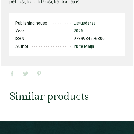
pētījuši, ko atklājuši, kā domājuši.
Publishing house
Lietusdārzs
Year
2026
ISBN
9789934576300
Author
Irbīte Maija
Similar products