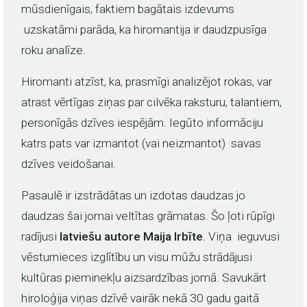
mūsdienīgais, faktiem bagātais izdevums
uzskatāmi parāda, ka hiromantija ir daudzpusīga
roku analīze.
Hiromanti atzīst, ka, prasmīgi analizējot rokas, var
atrast vērtīgas ziņas par cilvēka raksturu, talantiem,
personīgās dzīves iespējām. Iegūto informāciju
katrs pats var izmantot (vai neizmantot) savas
dzīves veidošanai.
Pasaulē ir izstrādātas un izdotas daudzas jo
daudzas šai jomai veltītas grāmatas. Šo ļoti rūpīgi
radījusi
latviešu autore Maija Irbīte
. Viņa ieguvusi
vēsturnieces izglītību un visu mūžu strādājusi
kultūras pieminekļu aizsardzības jomā. Savukārt
hiroloģija viņas dzīvē vairāk nekā 30 gadu gaitā