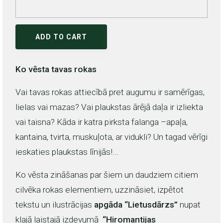
ADD TO CART
Ko vēsta tavas rokas
Vai tavas rokas attiecībā pret augumu ir samērīgas,
lielas vai mazas? Vai plaukstas ārējā daļa ir izliekta
vai taisna? Kāda ir katra pirksta falanga –apaļa,
kantaina, tvirta, muskuļota, ar vidukli? Un tagad vērīgi
ieskaties plaukstas līnijās!...
Ko vēsta zināšanas par šiem un daudziem citiem
cilvēka rokas elementiem, uzzināsiet, izpētot
tekstu un ilustrācijas
apgāda “Lietusdārzs”
nupat
klajā laistajā izdevumā
“Hiromantijas