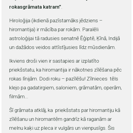
rokasgrāmata katram”
.
Hiroloģija (ikdienā pazīstamāks jēdziens –
hiromantija) ir mācība par rokām. Paralēli
astroloģijai tā radusies senatnē Ēģiptē, Ķīnā, Indijā
un dažādos veidos attīstījusies līdz mūsdienām.
Ikviens droši vien ir sastapies ar izplatīto
priekšstatu, ka hiromantija ir nākotnes zīlēšana pēc
rokas līnijām. Dodi roku – pazīlēšu! Zīlnieces tēls
klejo pa gadatirgiem, saloniem, grāmatām, operām,
filmām...
Šī grāmata atklāj, ka priekšstats par hiromantiju kā
zīlēšanu un hiromantēm gandrīz kā raganām ar
melnu kaķi uz pleca ir vulgārs un vienpusīgs. Šis