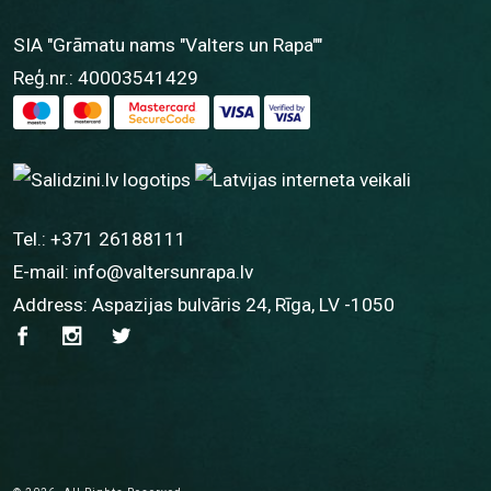
SIA "Grāmatu nams "Valters un Rapa""
Reģ.nr.: 40003541429
Tel.:
+371 26188111
E-mail:
info@valtersunrapa.lv
Address: Aspazijas bulvāris 24, Rīga, LV -1050