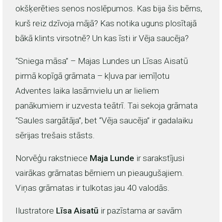
okšķerēties senos noslēpumos. Kas bija šis bērns,
kurš reiz dzīvoja mājā? Kas notika uguns plosītajā
bākā klints virsotnē? Un kas īsti ir Vēja saucēja?
“Sniega māsa” – Majas Lundes un Līsas Aisatū
pirmā kopīgā grāmata – kļuva par iemīļotu
Adventes laika lasāmvielu un ar lieliem
panākumiem ir uzvesta teātrī. Tai sekoja grāmata
“Saules sargātāja”, bet “Vēja saucēja” ir gadalaiku
sērijas trešais stāsts.
Norvēģu rakstniece
Maja Lunde
ir sarakstījusi
vairākas grāmatas bērniem un pieaugušajiem.
Viņas grāmatas ir tulkotas jau 40 valodās.
Ilustratore
Līsa Aisatū
ir pazīstama ar savām