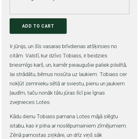
ADD TO CART
Ir jūnijs, un šīs vasaras brīvdienas atšķirsies no
citām. Valstī, kur dzīvo Tobiass, ir beidzies
briesmīgs karš, un, kamēr pieaugušie paliek pilsētā,
lai strādātu, bērnus nosūta uz laukiem. Tobiass cer
nokļūt zemnieku sētā ar sviestu, pienu un jaukiem
ļaudīm, taču nonāk tālu jūras līcī pie īgnas
zvejnieces Lotes.
Kādu dienu Tobiass pamana Lotes mājā slēgtu
istabu, kas ir pilna ar noslēpumainiem zīmējumiem.
Zēnā pamostas ziņkāre, un drīz viņš sāk