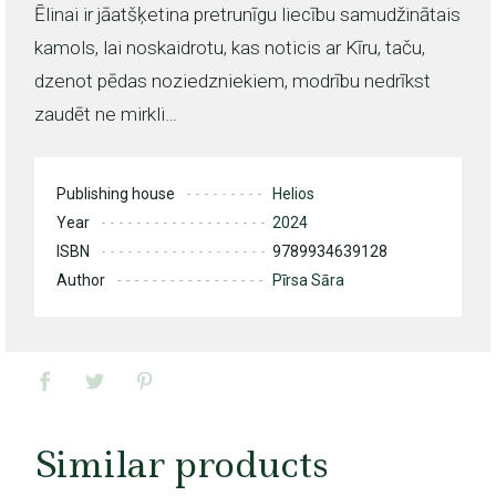
Ēlinai ir jāatšķetina pretrunīgu liecību samudžinātais
kamols, lai noskaidrotu, kas noticis ar Kīru, taču,
dzenot pēdas noziedzniekiem, modrību nedrīkst
zaudēt ne mirkli…
Publishing house
Helios
Year
2024
ISBN
9789934639128
Author
Pīrsa Sāra
Similar products