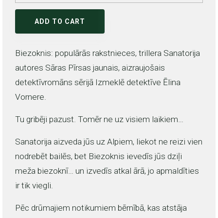
ADD TO CART
Biezoknis: populārās rakstnieces, trillera Sanatorija
autores Sāras Pīrsas jaunais, aizraujošais
detektīvromāns sērijā Izmeklē detektīve Ēlina
Vornere.
Tu gribēji pazust. Tomēr ne uz visiem laikiem…
Sanatorija aizveda jūs uz Alpiem, liekot ne reizi vien
nodrebēt bailēs, bet Biezoknis ievedīs jūs dziļi
meža biezoknī… un izvedīs atkal ārā, jo apmaldīties
ir tik viegli.
Pēc drūmajiem notikumiem bērnībā, kas atstāja