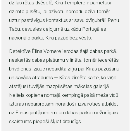
dziļas rētas dvēselē, Kīra Templere ir pametusi
dzimto pilsētu, lai dzīvotu nomadu dzīvi, tomēr
uztur pastāvīgus kontaktus ar savu dvīņubrāli Penu.
Taču, devusies ceļojumā uz kādu Portugāles
nacionālo parku, Kīra pazūd bez vēsts.
Detektīve Ēlina Vornere ierodas šajā dabas parkā,
neskartās dabas plašumu vilināta, tomēr iecerētās
brīvdienas izjauc negaidīta ziņa par Kīras pazušanu
un savāds atradums — Kīras zīmēta karte, ko viņa
atstājusi tuvējās mazpilsētas mākslas galerijā.
Neliela kopiena nomaļā kempingā pašā meža vidū
izturas nepārprotami noraidoši, izvairoties atbildēt
uz Ēlinas jautājumiem, un dabas parka mežonīgais
skaistums piepeši šķiet draudīgs.