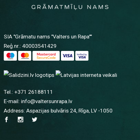
SIA "Grāmatu nams "Valters un Rapa""
Reģ.nr.: 40003541429
Tel.:
+371 26188111
E-mail:
info@valtersunrapa.lv
Address: Aspazijas bulvāris 24, Rīga, LV -1050