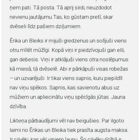
ņem pati. Tā posta. Tā aprij sirdi, neuzdodot
nevienu jautājumu.Tas, ko gūstam pretī, skar
dvēseli līdz pašiem dziļumiem.
Ērika un Bleiks ir mijuši gredzenus un solījuši viens
otru mīlēt mūžīgi. Kopā viņi ir piedzīvojuši gan elli,
gan debesis. Viņi ir atklājuši viens otra noslēpumus
kā miesā, tā dvēselē. Abi ir pārkāpuši visas robežas
– un uzvarējuši. Ir tikai viens sapnis, kuru piepildīt
nav viņu spēkos. Sapnis, kas savienotu abus uz
mūžiem un apliecinātu viņu spēcīgās jūtas. Jauna
dzīvība.
Likteņa pārbaudījumi vēl nav beigušies. Par ilgoto
laimi no Ērikas un Bleika tiek prasīta augsta maksa.
Ir cilvēki, kas vēl viņiem ļaunu. Šo cilvēku rīcībā ir