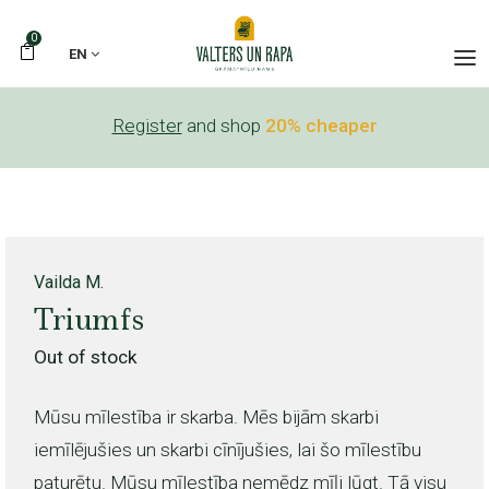
0
EN
Register
and shop
20% cheaper
Vailda M.
Triumfs
Out of stock
Mūsu mīlestība ir skarba. Mēs bijām skarbi
iemīlējušies un skarbi cīnījušies, lai šo mīlestību
paturētu. Mūsu mīlestība nemēdz mīļi lūgt. Tā visu