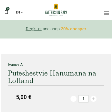
0
EN
Register
and shop
20% cheaper
Ivanov A.
Puteshestvie Hanumana na
Lolland
5,00 €
-
+