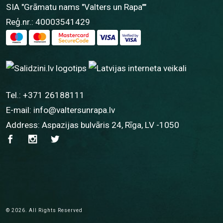
SIA "Grāmatu nams "Valters un Rapa""
Reģ.nr.: 40003541429
Tel.:
+371 26188111
E-mail:
info@valtersunrapa.lv
Address: Aspazijas bulvāris 24, Rīga, LV -1050
© 2026. All Rights Reserved