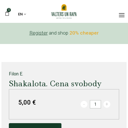
0
EN
Register
and shop
20% cheaper
Filon E.
Shakalota. Cena svobody
5,00 €
-
+