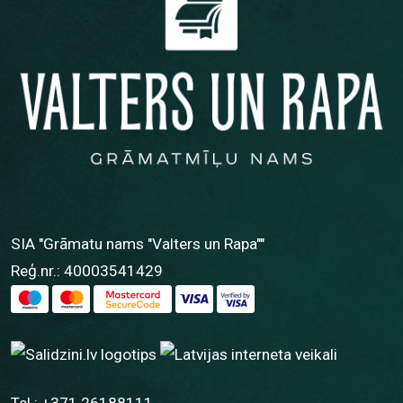
SIA "Grāmatu nams "Valters un Rapa""
Reģ.nr.: 40003541429
Tel.:
+371 26188111