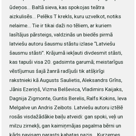
ūdeņos... Baltā sieva, kas spokojas teātra
aizkulisēs... Pelēks T krekls, kuru uzvelkot, notiks
nelaime... Tie ir tikai daži no tēliem, ar kuriem
lasītājus pārsteigs, valdzinās un biedēs pirmā
latviešu autoru šausmu stāstu izlase “Latviešu
šausmu stāsti”. Krājumā iekļauti divdesmit stāsti,
kas tapuši visa 20. gadsimta garumā; meistarīgus
vēstījumus šajā žanrā radījuši tik atšķirīgi
rakstnieki kā Augusts Saulietis, Aleksandrs Grīns,
Jānis Ezeriņš, Vizma Belševica, Vladimirs Kaijaks,
Dagnija Zigmonte, Guntis Berelis, Ralfs Kokins, Ieva
Melgalve un Andris Zeibots. Latviešu autoru iztēlē
rosās visdažādākie baiļu atveidi: gan spoki, veļi un
milzu zirnekļi, gan kaimiņmājas pagalma bērni un
kāds pavisam parasts kabatas nazis... Kurzemes