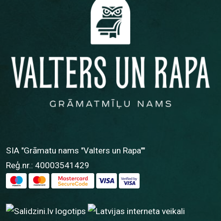
SIA "Grāmatu nams "Valters un Rapa""
Reģ.nr.: 40003541429