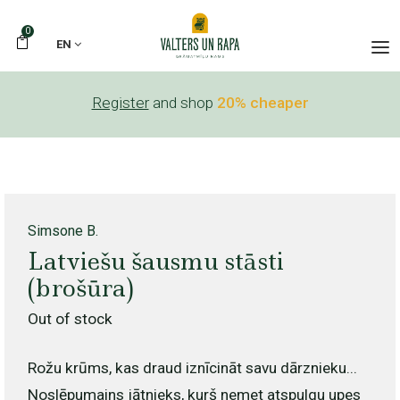
0
EN
Register
and shop
20% cheaper
Simsone B.
Latviešu šausmu stāsti
(brošūra)
Out of stock
Rožu krūms, kas draud iznīcināt savu dārznieku...
Noslēpumains jātnieks, kurš nemet atspulgu upes