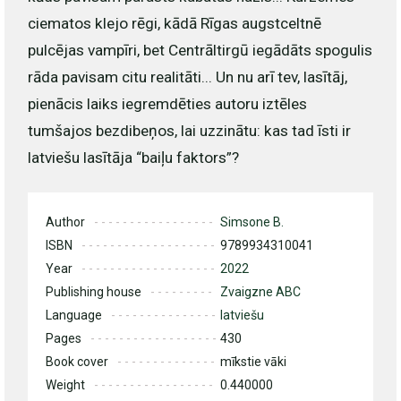
ciematos klejo rēgi, kādā Rīgas augstceltnē
pulcējas vampīri, bet Centrāltirgū iegādāts spogulis
rāda pavisam citu realitāti... Un nu arī tev, lasītāj,
pienācis laiks iegremdēties autoru iztēles
tumšajos bezdibeņos, lai uzzinātu: kas tad īsti ir
latviešu lasītāja “baiļu faktors”?
Author
Simsone B.
ISBN
9789934310041
Year
2022
Publishing house
Zvaigzne ABC
Language
latviešu
Pages
430
Book cover
mīkstie vāki
Weight
0.440000