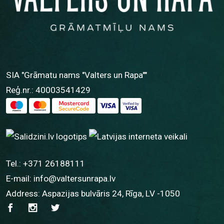
SIA "Grāmatu nams "Valters un Rapa""
Reģ.nr.: 40003541429
Tel.:
+371 26188111
E-mail:
info@valtersunrapa.lv
Address: Aspazijas bulvāris 24, Rīga, LV -1050