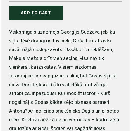
ADD TO CART
Veiksmīgais uzņēmējs Georgijs Sudžava jeb, kā
viņu dēvē draugi un tuvinieki, Goša tiek atrasts
savā mājā noslepkavots. Uzsākot izmeklēšanu,
Maksis Mežals drīz vien secina: viss nav tik
vienkārši, kā izskatās. Visiem aizdomās
turamajiem ir neapgāžams alibi, bet Gošas šķirtā
sieva Dorote, kurai būtu vislielākā motivācija
atriebties, ir pazudusi. Kur meklēt Doroti? Kurš
nogalinājis Gošas kādreizējo biznesa partneri
Antonu? Arī policijas priekšnieks Deģis un pilsētas
mērs Kozlovs sēž kā uz pulvermucas – kādreizējā
draudzība ar Gošu šodien var sagādāt lielas