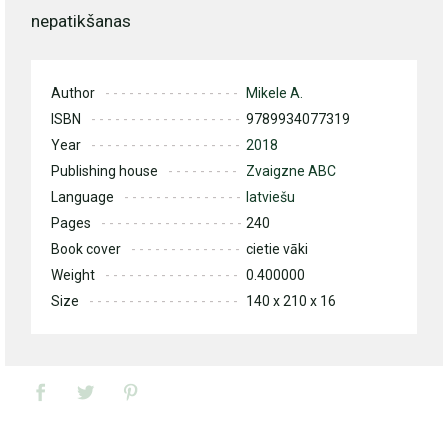
nepatikšanas
Author
Mikele A.
ISBN
9789934077319
Year
2018
Publishing house
Zvaigzne ABC
Language
latviešu
Pages
240
Book cover
cietie vāki
Weight
0.400000
Size
140 x 210 x 16