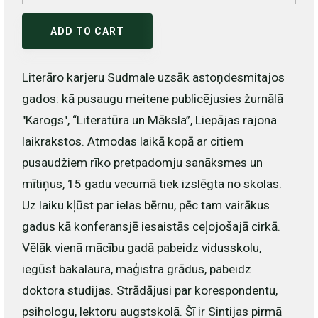
ADD TO CART
Literāro karjeru Sudmale uzsāk astoņdesmitajos
gados: kā pusaugu meitene publicējusies žurnālā
"Karogs", “Literatūra un Māksla”, Liepājas rajona
laikrakstos. Atmodas laikā kopā ar citiem
pusaudžiem rīko pretpadomju sanāksmes un
mītiņus, 15 gadu vecumā tiek izslēgta no skolas.
Uz laiku kļūst par ielas bērnu, pēc tam vairākus
gadus kā konferansjē iesaistās ceļojošajā cirkā.
Vēlāk vienā mācību gadā pabeidz vidusskolu,
iegūst bakalaura, maģistra grādus, pabeidz
doktora studijas. Strādājusi par korespondentu,
psihologu, lektoru augstskolā. Šī ir Sintijas pirmā