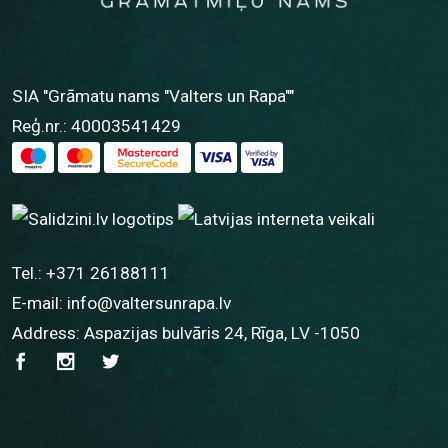
SIA "Grāmatu nams "Valters un Rapa""
Reģ.nr.: 40003541429
Tel.:
+371 26188111
E-mail:
info@valtersunrapa.lv
Address: Aspazijas bulvāris 24, Rīga, LV -1050