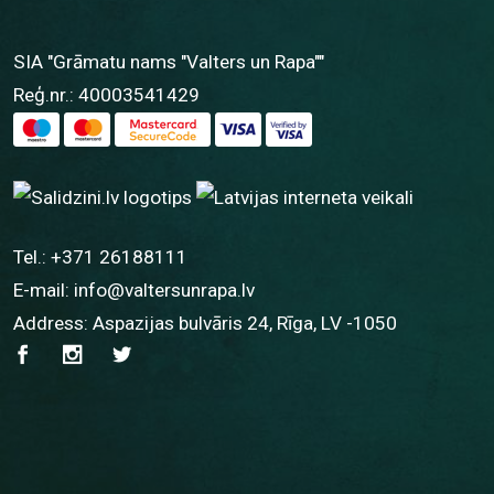
SIA "Grāmatu nams "Valters un Rapa""
Reģ.nr.: 40003541429
Tel.:
+371 26188111
E-mail:
info@valtersunrapa.lv
Address: Aspazijas bulvāris 24, Rīga, LV -1050