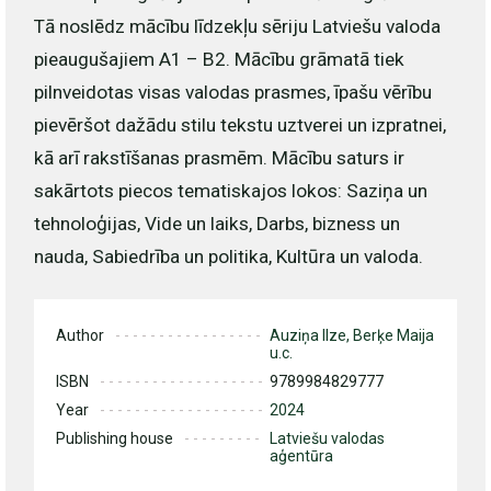
Tā noslēdz mācību līdzekļu sēriju Latviešu valoda
pieaugušajiem A1 – B2. Mācību grāmatā tiek
pilnveidotas visas valodas prasmes, īpašu vērību
pievēršot dažādu stilu tekstu uztverei un izpratnei,
kā arī rakstīšanas prasmēm. Mācību saturs ir
sakārtots piecos tematiskajos lokos: Saziņa un
tehnoloģijas, Vide un laiks, Darbs, bizness un
nauda, Sabiedrība un politika, Kultūra un valoda.
Author
Auziņa Ilze, Berķe Maija
u.c.
ISBN
9789984829777
Year
2024
Publishing house
Latviešu valodas
aģentūra