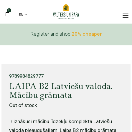
0
EN
Register
and shop
20% cheaper
9789984829777
LAIPA B2 Latviešu valoda.
Mācību grāmata
Out of stock
Ir iznākusi mācību līdzekļu komplekta Latviešu
valoda pieaugušajiem. Laipa B2 mācību grāmata.