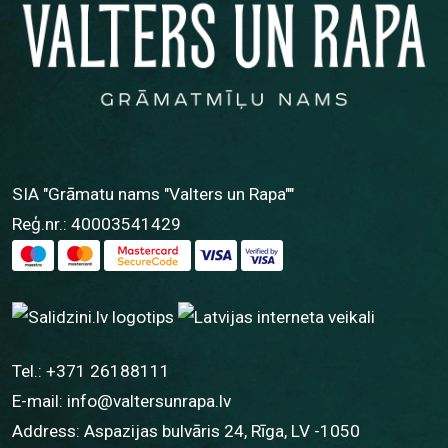
SIA "Grāmatu nams "Valters un Rapa""
Reģ.nr.: 40003541429
Tel.:
+371 26188111
E-mail:
info@valtersunrapa.lv
Address: Aspazijas bulvāris 24, Rīga, LV -1050