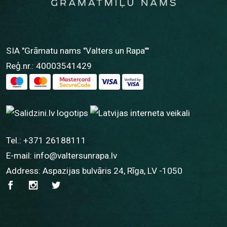
SIA "Grāmatu nams "Valters un Rapa""
Reģ.nr.: 40003541429
Tel.:
+371 26188111
E-mail:
info@valtersunrapa.lv
Address: Aspazijas bulvāris 24, Rīga, LV -1050