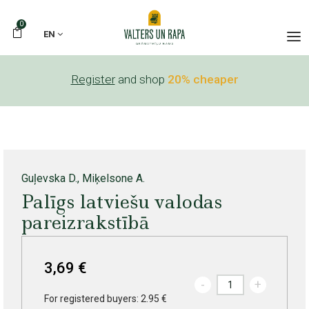
0
EN
Register
and shop
20% cheaper
Guļevska D., Miķelsone A.
Palīgs latviešu valodas
pareizrakstībā
3,69 €
-
+
For registered buyers: 2.95 €