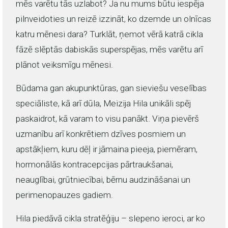
mēs varētu tās uzlabot? Ja nu mums būtu iespēja
pilnveidoties un reizē izzināt, ko dzemde un olnīcas
katru mēnesi dara? Turklāt, ņemot vērā katrā cikla
fāzē slēptās dabiskās superspējas, mēs varētu arī
plānot veiksmīgu mēnesi.
Būdama gan akupunktūras, gan sieviešu veselības
speciāliste, kā arī dūla, Meizija Hila unikāli spēj
paskaidrot, kā varam to visu panākt. Viņa pievērš
uzmanību arī konkrētiem dzīves posmiem un
apstākļiem, kuru dēļ ir jāmaina pieeja, piemēram,
hormonālās kontracepcijas pārtraukšanai,
neauglībai, grūtniecībai, bērnu audzināšanai un
perimenopauzes gadiem.
Hila piedāvā cikla stratēģiju – slepeno ieroci, ar ko