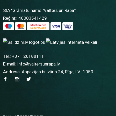
SIA "Grāmatu nams "Valters un Rapa""
Reģ.nr.: 40003541429
Tel.:
+371 26188111
E-mail:
info@valtersunrapa.lv
Address: Aspazijas bulvāris 24, Rīga, LV -1050