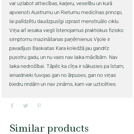
var uzlabot attiecības, karjeru, veselību un kurā
apvienoti Austrumu un Rietumu medicīnas principi,
lai palīdzētu daudzpusīgi izprast menstruālo ciklu.
Viņa arī iesaka viegli īstenojamus praktiskus fizisko
simptomu mazināšanas paņēmienus.Vijole ir
pavadījusi Baskiatas Kara koledžā jau gandrīz
pusotru gadu, un nu vairs nav laika mācībām. Nav
laika nedrošībai. Tāpēc ka cīņa ir sākusies pa īstam,
ienaidnieki tuvojas gan no ārpuses, gan no viņas
biedru rindām un nav zināms, kam var uzticēties.
Similar products