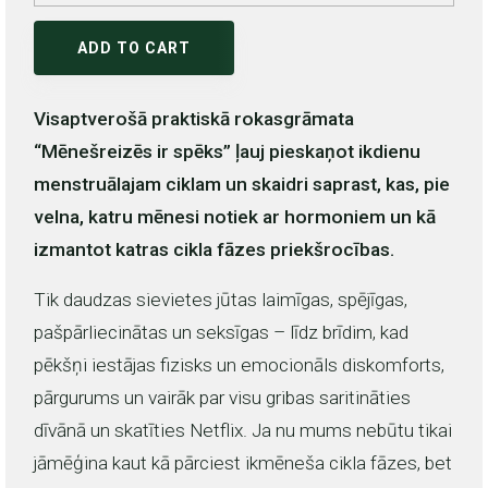
ADD TO CART
Visaptverošā praktiskā rokasgrāmata
“Mēnešreizēs ir spēks” ļauj pieskaņot ikdienu
menstruālajam ciklam un skaidri saprast, kas, pie
velna, katru mēnesi notiek ar hormoniem un kā
izmantot katras cikla fāzes priekšrocības.
Tik daudzas sievietes jūtas laimīgas, spējīgas,
pašpārliecinātas un seksīgas – līdz brīdim, kad
pēkšņi iestājas fizisks un emocionāls diskomforts,
pārgurums un vairāk par visu gribas saritināties
dīvānā un skatīties Netflix. Ja nu mums nebūtu tikai
jāmēģina kaut kā pārciest ikmēneša cikla fāzes, bet