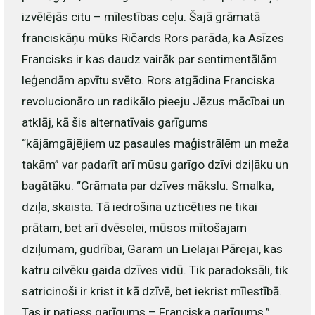
izvēlējās citu – mīlestības ceļu. Šajā grāmatā
franciskāņu mūks Ričards Rors parāda, ka Asīzes
Francisks ir kas daudz vairāk par sentimentālām
leģendām apvītu svēto. Rors atgādina Franciska
revolucionāro un radikālo pieeju Jēzus mācībai un
atklāj, kā šis alternatīvais garīgums
“kājāmgājējiem uz pasaules maģistrālēm un meža
takām” var padarīt arī mūsu garīgo dzīvi dziļāku un
bagātāku. “Grāmata par dzīves mākslu. Smalka,
dziļa, skaista. Tā iedrošina uzticēties ne tikai
prātam, bet arī dvēselei, mūsos mītošajam
dziļumam, gudrībai, Garam un Lielajai Pārejai, kas
katru cilvēku gaida dzīves vidū. Tik paradoksāli, tik
satricinoši ir krist it kā dzīvē, bet iekrist mīlestībā.
Tas ir patiess garīgums – Franciska garīgums.”