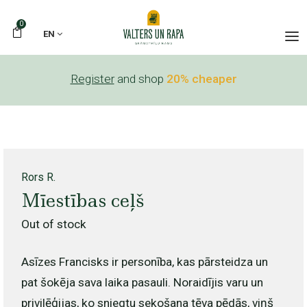
0
EN
Register
and shop
20% cheaper
Rors R.
Mīestības ceļš
Out of stock
Asīzes Francisks ir personība, kas pārsteidza un
pat šokēja sava laika pasauli. Noraidījis varu un
privilēģijas, ko sniegtu sekošana tēva pēdās, viņš