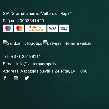
SIA "Grāmatu nams "Valters un Rapa""
Reģ.nr.: 40003541429
Tel.:
+371 26188111
E-mail:
info@valtersunrapa.lv
Address: Aspazijas bulvāris 24, Rīga, LV -1050