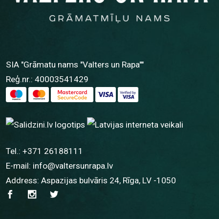
SIA "Grāmatu nams "Valters un Rapa""
Reģ.nr.: 40003541429
Tel.:
+371 26188111
E-mail:
info@valtersunrapa.lv
Address: Aspazijas bulvāris 24, Rīga, LV -1050