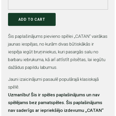
ADD TO CART
Šis paplašinājums pievieno spēlei „CATAN“ vairākas
jaunas iespējas, no kurām divas būtiskākās ir
iespēja iegūt bruņiniekus, kuri pasargās salu no
barbaru iebrukuma, kā arī attīstīt pilsētas, lai iegūtu
dažādus papildu labumus.
Jauni izaicinājumi pasaulē populārajā klasiskajā
spēlē.
Uzmanību! Šis ir spēles paplašinājums un nav
spēlējams bez pamatspēles. Šis paplašinājums
nav saderīgs ar iepriekšējo izdevumu „CATAN“