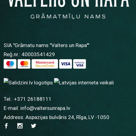
SIA "Grāmatu nams "Valters un Rapa""
Reģ.nr.: 40003541429
Tel.:
+371 26188111
E-mail:
info@valtersunrapa.lv
Address: Aspazijas bulvāris 24, Rīga, LV -1050