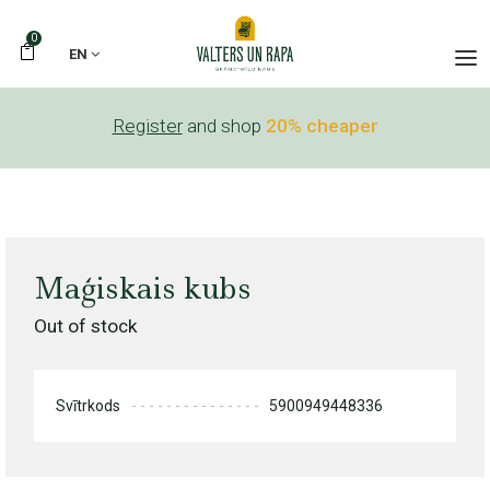
0
EN
Register
and shop
20% cheaper
Maģiskais kubs
Out of stock
Svītrkods
5900949448336