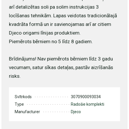
arī detalizētas soli pa solim instrukcijas 3
locīšanas tehnikām. Lapas veidotas tradicionālajā
kvadrāta formā un ir savienojamas arī ar citiem
Djeco origami līnijas produktiem.
Piemērots bērniem no 5 līdz 8 gadiem.
Brīdinājums! Nav piemērots bērniem līdz 3 gadu
vecumam, satur sīkas detaļas, pastāv aizrīšanās
risks.
Svītrkods
3070900093034
Type
Radošie komplekti
Manufacturer
Djeco