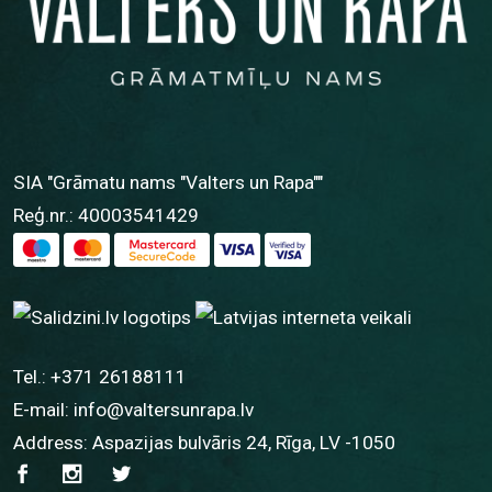
SIA "Grāmatu nams "Valters un Rapa""
Reģ.nr.: 40003541429
Tel.:
+371 26188111
E-mail:
info@valtersunrapa.lv
Address: Aspazijas bulvāris 24, Rīga, LV -1050