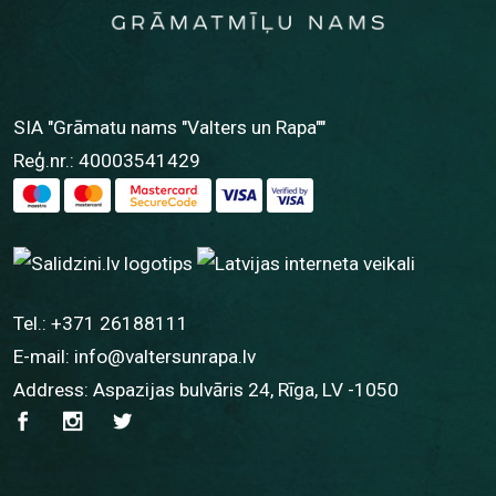
SIA "Grāmatu nams "Valters un Rapa""
Reģ.nr.: 40003541429
Tel.:
+371 26188111
E-mail:
info@valtersunrapa.lv
Address: Aspazijas bulvāris 24, Rīga, LV -1050