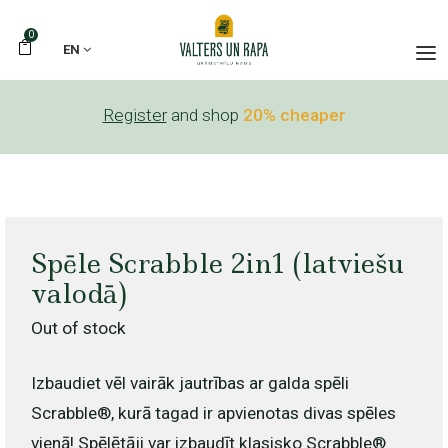
0
EN
Register
and shop
20% cheaper
Spēle Scrabble 2in1 (latviešu
valodā)
Out of stock
Izbaudiet vēl vairāk jautrības ar galda spēli
Scrabble®, kurā tagad ir apvienotas divas spēles
vienā! Spēlētāji var izbaudīt klasisko Scrabble®