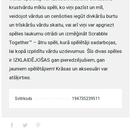
krustvārdu mīklu spēli, ko viņi pazīst un mīl,
veidojot vārdus un cenšoties iegūt divkāršu burtu
un trīskāršu vārdu skaitu, vai arī viņi var apgriezt
spēles laukumu otrādi un izmēģināt Scrabble
Together™ – ātru spēli, kurā spēlētāji sadarbojas,
lai kopā izpildītu vārdu uzdevumus. Šīs divas spēles
ir IZKLAIDĒJOŠAS gan pieredzējušiem, gan
jauniem spēlētājiem! Krāsas un aksesuāri var
atšķirties.
Svītrkods
194735239511