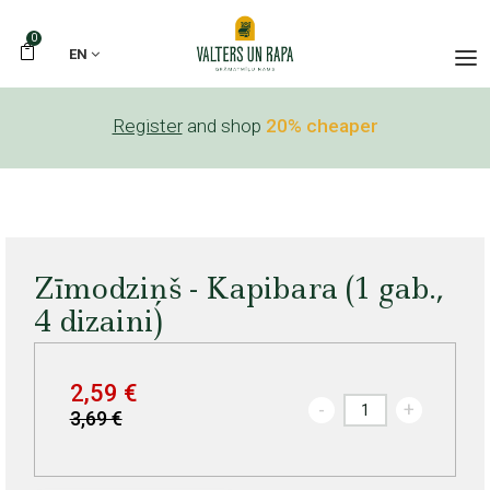
0
EN
Register
and shop
20% cheaper
Zīmodziņš - Kapibara (1 gab.,
4 dizaini)
2,59 €
-
+
3,69 €