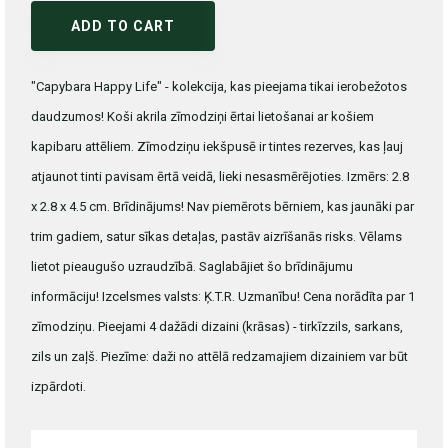
ADD TO CART
"Capybara Happy Life" - kolekcija, kas pieejama tikai ierobežotos
daudzumos! Koši akrila zīmodziņi ērtai lietošanai ar košiem
kapibaru attēliem. Zīmodziņu iekšpusē ir tintes rezerves, kas ļauj
atjaunot tinti pavisam ērtā veidā, lieki nesasmērējoties. Izmērs: 2.8
x 2.8 x 4.5 cm. Brīdinājums! Nav piemērots bērniem, kas jaunāki par
trim gadiem, satur sīkas detaļas, pastāv aizrīšanās risks. Vēlams
lietot pieaugušo uzraudzībā. Saglabājiet šo brīdinājumu
informāciju! Izcelsmes valsts: Ķ.T.R. Uzmanību! Cena norādīta par 1
zīmodziņu. Pieejami 4 dažādi dizaini (krāsas) - tirkīzzils, sarkans,
zils un zaļš. Piezīme: daži no attēlā redzamajiem dizainiem var būt
izpārdoti.