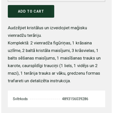
ADD TO CART
Audzējiet kristālus un izveidojiet maģisku
vienradžu terāriju.
Komplektā: 2 vienradža figūriņas, 1 krāsaina
uzlīme, 2 baltā kristāla maisījumi, 3 krāsvielas, 1
balts sēšanas maisījums, 1 maisīšanas trauks un
karote, caurspīdīgi trauciņi (1 liels, 1 vidējs un 2
mazi), 1 terārija trauks ar vāku, gredzenu formas
trafareti un detalizēta instrukcija.
Svītrkods
4893156039286