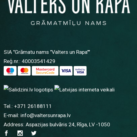
SIA "Grāmatu nams "Valters un Rapa""
Reģ.nr.: 40003541429
Tel.:
+371 26188111
E-mail:
info@valtersunrapa.lv
Address: Aspazijas bulvāris 24, Rīga, LV -1050