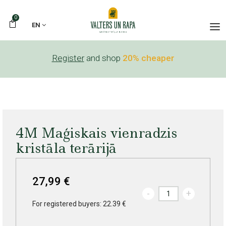
0
EN
Register
and shop
20% cheaper
4M Maģiskais vienradzis
kristāla terārijā
27,99 €
-
+
For registered buyers: 22.39 €