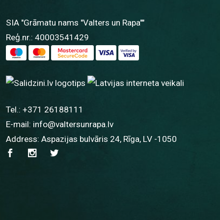
SIA "Grāmatu nams "Valters un Rapa""
Reģ.nr.: 40003541429
Tel.:
+371 26188111
E-mail:
info@valtersunrapa.lv
Address: Aspazijas bulvāris 24, Rīga, LV -1050