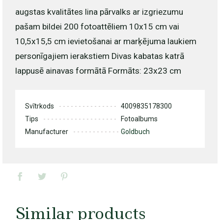
augstas kvalitātes lina pārvalks
ar izgriezumu
pašam bildei
200 fotoattēliem 10x15 cm vai
10,5x15,5 cm ievietošanai
ar marķējuma laukiem
personīgajiem ierakstiem
Divas kabatas katrā
lappusē ainavas formātā
Formāts: 23x23 cm
Svītrkods
4009835178300
Tips
Fotoalbums
Manufacturer
Goldbuch
Similar products